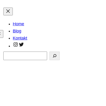
Home
Blog
Kontakt
https://www.instagram.com/georg.kla
https://twitter.com/GeorgKlaar
Suchen