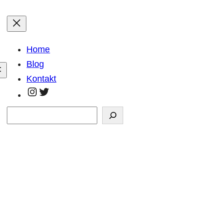
Home
Blog
Kontakt
https://www.instagram.com/georg.kla
https://twitter.com/GeorgKlaar
Suchen