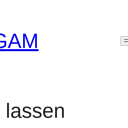
GAM
n lassen