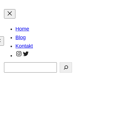
Home
Blog
Kontakt
https://www.instagram.com/georg.kla
https://twitter.com/GeorgKlaar
Suchen