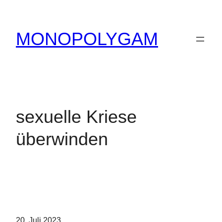
Zum
Inhalt
MONOPOLYGAM
springen
sexuelle Kriese
überwinden
20. Juli 2023