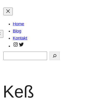
Home
Blog
Kontakt
https://www.instagram.com/georg.kla
https://twitter.com/GeorgKlaar
Suchen
n Keß